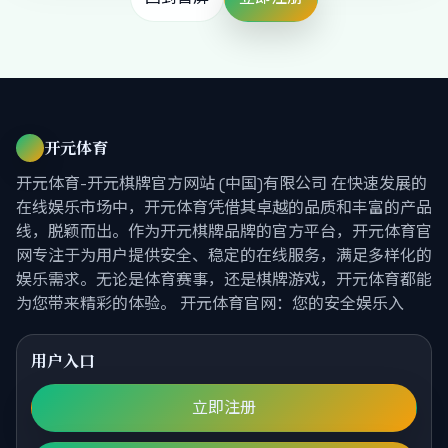
开元体育
开元体育-开元棋牌官方网站 (中国)有限公司 在快速发展的
在线娱乐市场中，开元体育凭借其卓越的品质和丰富的产品
线，脱颖而出。作为开元棋牌品牌的官方平台，开元体育官
网专注于为用户提供安全、稳定的在线服务，满足多样化的
娱乐需求。无论是体育赛事，还是棋牌游戏，开元体育都能
为您带来精彩的体验。 开元体育官网：您的安全娱乐入
用户入口
立即注册