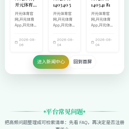
开元体育平
140340 5
140341 81
台，
开元体育官
开元体育官
开元体育官
143916
网,开元体育
网,开元体育
网,开元体育
App,开元体育
App,开元体育
App,开元体育
直播,开元体
直播,开元体
直播,开元体
育娱乐,开元
育娱乐,开元
育娱乐,开元
2026-08-
2026-08-
2026-08-
体育平台,开
体育平台,开
体育平台,开
06
04
04
元体育，开元
元体育
元体育
体育平台，
140340 5
140341 81
143916
进入新闻中心
回到首屏
平台常见问题
把高频问题整理成可检索清单：先看 FAQ，再决定是否注册