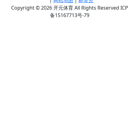
|
网站地图
|
标签云
Copyright © 2026 开元体育 All Rights Reserved ICP
备15167713号-79