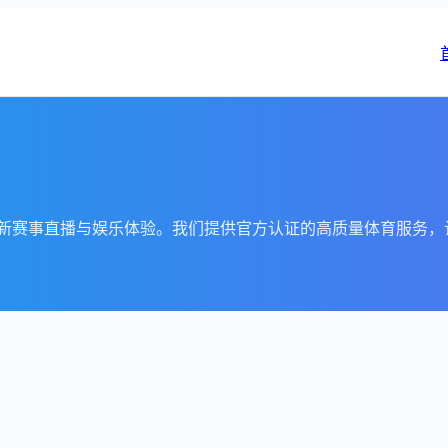
最新赛事直播与娱乐体验。我们提供官方认证的高质量体育服务