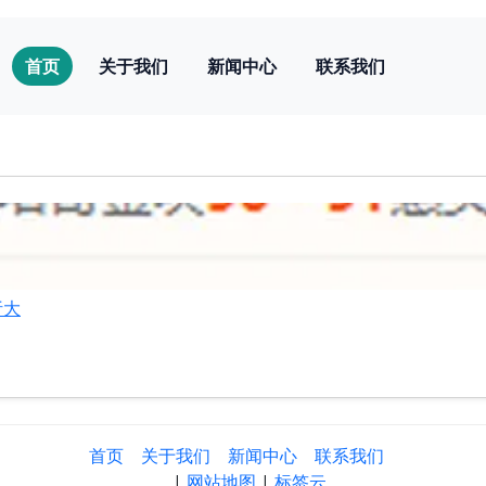
首页
关于我们
新闻中心
联系我们
析大
首页
关于我们
新闻中心
联系我们
|
网站地图
|
标签云