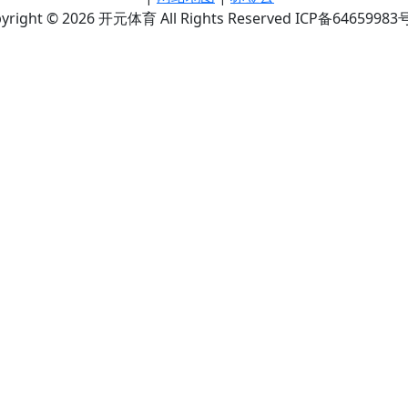
yright © 2026 开元体育 All Rights Reserved ICP备64659983