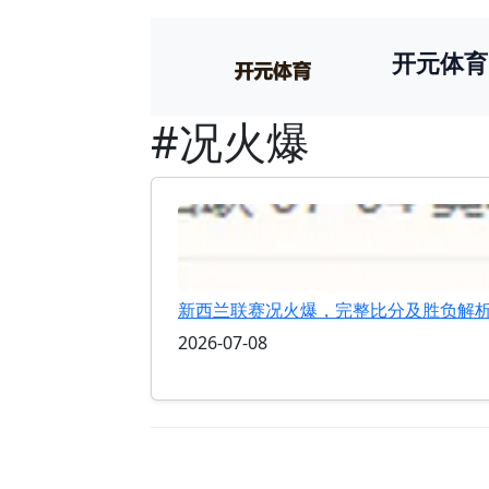
开元体育
#况火爆
新西兰联赛况火爆，完整比分及胜负解
2026-07-08